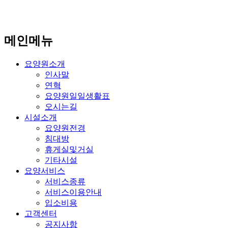
메인메뉴
요양원소개
인사말
연혁
요양원일일생활표
오시는길
시설소개
요양원전경
침대방
휴게실및거실
기타시설
요양서비스
서비스종류
서비스이용안내
입소비용
고객센터
공지사항