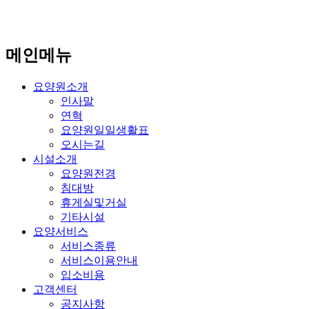
메인메뉴
요양원소개
인사말
연혁
요양원일일생활표
오시는길
시설소개
요양원전경
침대방
휴게실및거실
기타시설
요양서비스
서비스종류
서비스이용안내
입소비용
고객센터
공지사항